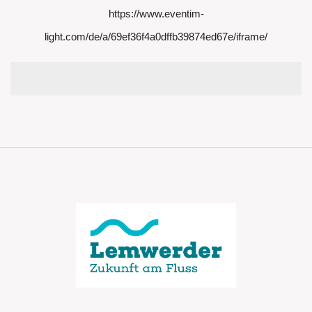
https://www.eventim-
light.com/de/a/69ef36f4a0dffb39874ed67e/iframe/