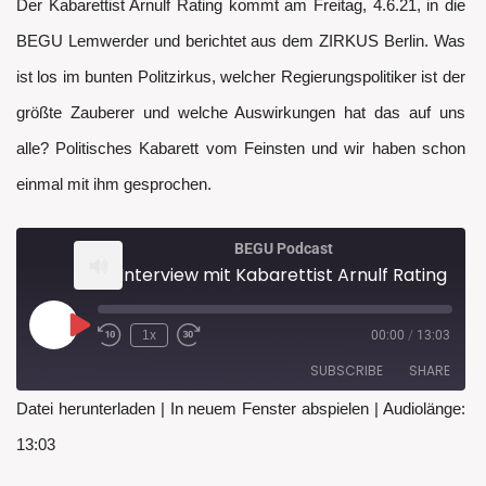
Der Kabarettist Arnulf Rating kommt am Freitag, 4.6.21, in die
BEGU Lemwerder und berichtet aus dem ZIRKUS Berlin. Was
ist los im bunten Politzirkus, welcher Regierungspolitiker ist der
größte Zauberer und welche Auswirkungen hat das auf uns
alle? Politisches Kabarett vom Feinsten und wir haben schon
einmal mit ihm gesprochen.
BEGU Podcast
Interview mit Kabarettist Arnulf Rating
Play
1x
00:00
/
13:03
Rewind
Fast
Episode
10
Forward
SUBSCRIBE
SHARE
Seconds
30
seconds
Datei herunterladen
|
In neuem Fenster abspielen
|
Audiolänge:
SHARE
13:03
RSS FEED
LINK