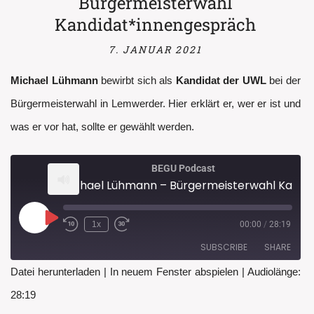
Bürgermeisterwahl
Kandidat*innengespräch
7. JANUAR 2021
Michael Lühmann
bewirbt sich als
Kandidat der UWL
bei der
Bürgermeisterwahl in Lemwerder. Hier erklärt er, wer er ist und
was er vor hat, sollte er gewählt werden.
BEGU Podcast
Michael Lühmann – Bürgermeisterwahl Kandidat*innengespräch
Play
1x
00:00
/
28:19
Rewind
Fast
Episode
10
Forward
SUBSCRIBE
SHARE
Seconds
30
seconds
Datei herunterladen
|
In neuem Fenster abspielen
|
Audiolänge:
SHARE
28:19
RSS FEED