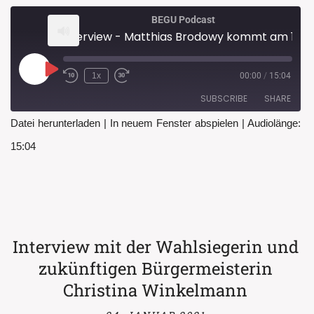
BEGU Podcast
Interview - Matthias Brodowy kommt am 19.02.21
Play
1x
00:00
/
15:04
Rewind
Fast
Episode
10
Forward
SUBSCRIBE
SHARE
Seconds
30
seconds
Datei herunterladen
|
In neuem Fenster abspielen
|
Audiolänge:
SHARE
15:04
RSS FEED
LINK
EMBED
Interview mit der Wahlsiegerin und
zukünftigen Bürgermeisterin
Christina Winkelmann