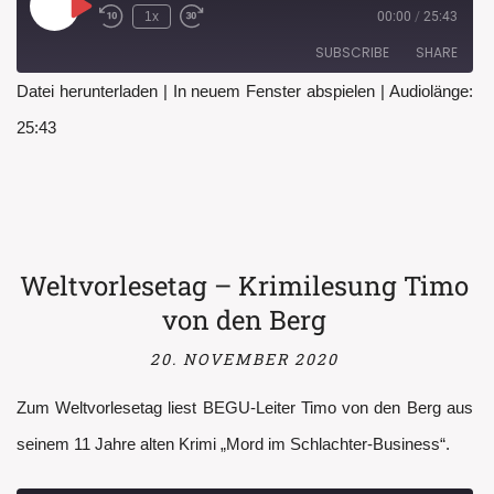
Play
1x
00:00
/
25:43
Rewind
Fast
Episode
10
Forward
SUBSCRIBE
SHARE
Seconds
30
seconds
Datei herunterladen
|
In neuem Fenster abspielen
|
Audiolänge:
SHARE
25:43
RSS FEED
LINK
EMBED
Weltvorlesetag – Krimilesung Timo
von den Berg
20. NOVEMBER 2020
Zum Weltvorlesetag liest BEGU-Leiter Timo von den Berg aus
seinem 11 Jahre alten Krimi „Mord im Schlachter-Business“.