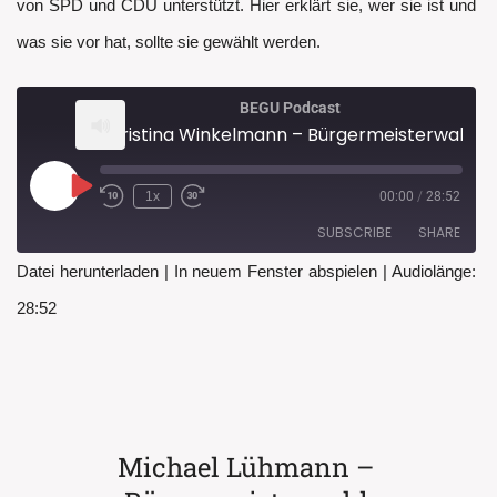
von SPD und CDU unterstützt. Hier erklärt sie, wer sie ist und
was sie vor hat, sollte sie gewählt werden.
BEGU Podcast
Christina Winkelmann – Bürgermeisterwahl Kandidat*innengespräch
Play
1x
00:00
/
28:52
Rewind
Fast
Episode
10
Forward
SUBSCRIBE
SHARE
Seconds
30
seconds
Datei herunterladen
|
In neuem Fenster abspielen
|
Audiolänge:
SHARE
28:52
RSS FEED
LINK
EMBED
Michael Lühmann –