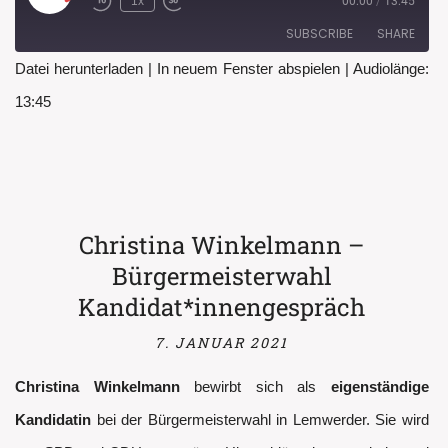
1x
00:00
/
13:45
Rewind
Fast
Episode
10
Forward
SUBSCRIBE
SHARE
Seconds
30
seconds
Datei herunterladen
|
In neuem Fenster abspielen
|
Audiolänge:
SHARE
13:45
RSS FEED
LINK
EMBED
Christina Winkelmann –
Bürgermeisterwahl
Kandidat*innengespräch
7. JANUAR 2021
Christina Winkelmann
bewirbt sich als
eigenständige
Kandidatin
bei der Bürgermeisterwahl in Lemwerder. Sie wird