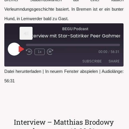
Verleumndungsgeschichte basiert. In Bremen ist er ein bunter
Hund, in Lemwerder bald zu Gast.
BEGU Podcast
Interview mit Star-Satiriker Peer Gahmert
Play
1x
00:00
/
56:31
Rewind
Fast
Episode
10
Forward
SUBSCRIBE
SHARE
Seconds
30
seconds
Datei herunterladen
|
In neuem Fenster abspielen
|
Audiolänge:
SHARE
56:31
RSS FEED
LINK
EMBED
Interview – Matthias Brodowy