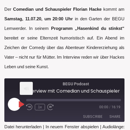
Der
Comedian und Schauspieler Florian Hacke
kommt am
Samstag, 11.07.20, um 20:00 Uhr
in den Garten der BEGU
Lemwerder. In seinem
Programm „Hasenkind du stinkst“
bereitet er seine Elternzeit humoristisch auf. Ein Abend im
Zeichen der Comedy über das Abenteuer Kindererziehung als
Vater – nicht nur für Mütter. Im Interview reden wir über Hackes
Leben und seine Kunst.
BEGU Podcast
Interview mit Comedian und Schauspieler Florian Hacke - Sa. 11.07.20, 20 Uhr im BEGU Garten
Play
1x
00:00
/
16:19
Rewind
Fast
Episode
10
Forward
SUBSCRIBE
SHARE
Seconds
30
seconds
Datei herunterladen
|
In neuem Fenster abspielen
|
Audiolänge: