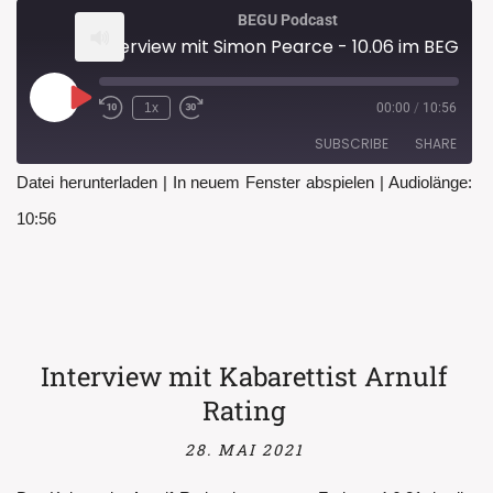
BEGU Podcast
Interview mit Simon Pearce - 10.06 im BEGU Garten
Play
1x
00:00
/
10:56
Rewind
Fast
Episode
10
Forward
SUBSCRIBE
SHARE
Seconds
30
seconds
Datei herunterladen
|
In neuem Fenster abspielen
|
Audiolänge:
SHARE
10:56
RSS FEED
LINK
EMBED
Interview mit Kabarettist Arnulf
Rating
28. MAI 2021