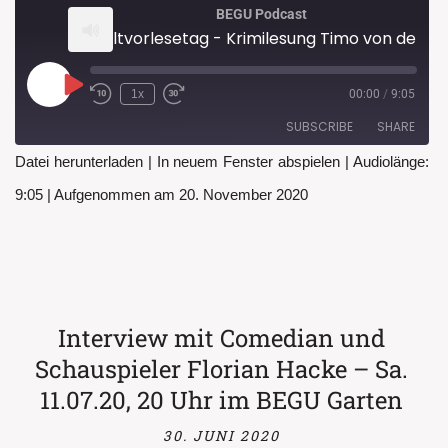
BEGU Podcast
Weltvorlesetag - Krimilesung Timo von den Berg
Play
1x
00:00
/
9:05
Rewind
Fast
Episode
10
Forward
SUBSCRIBE
SHARE
Seconds
30
seconds
Datei herunterladen
|
In neuem Fenster abspielen
|
Audiolänge:
SHARE
9:05
|
Aufgenommen am 20. November 2020
RSS FEED
LINK
EMBED
Interview mit Comedian und
Schauspieler Florian Hacke – Sa.
11.07.20, 20 Uhr im BEGU Garten
30. JUNI 2020