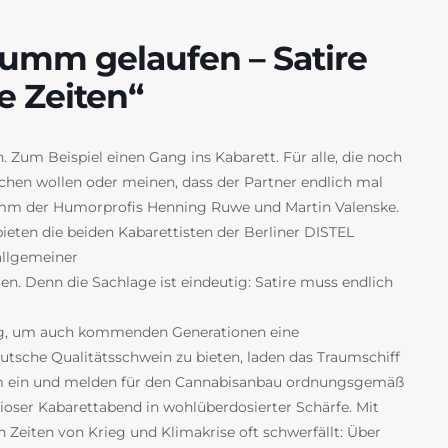
umm gelaufen – Satire
te Zeiten“
Zum Beispiel einen Gang ins Kabarett. Für alle, die noch
achen wollen oder meinen, dass der Partner endlich mal
ramm der Humorprofis Henning Ruwe und Martin Valenske.
eten die beiden Kabarettisten der Berliner DISTEL
allgemeiner
n. Denn die Sachlage ist eindeutig: Satire muss endlich
weg, um auch kommenden Generationen eine
eutsche Qualitätsschwein zu bieten, laden das Traumschiff
im ein und melden für den Cannabisanbau ordnungsgemäß
rioser Kabarettabend in wohlüberdosierter Schärfe. Mit
n Zeiten von Krieg und Klimakrise oft schwerfällt: Über