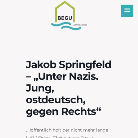
BEGU
Jakob Springfeld
– „Unter Nazis.
Jung,
ostdeutsch,
gegen Rechts“
„Hoffentlich holt der nicht mehr lange
Luft.“ Oder: „Gleich in die Fresse